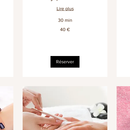
Lire plus
30 min
40
40 €
euros
À
par
de
70
eu
Réserver