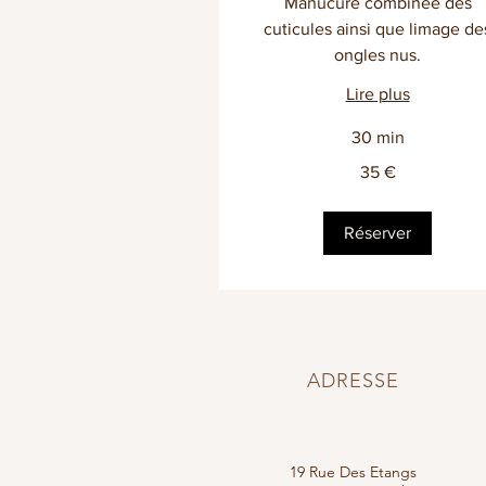
Manucure combinée des
cuticules ainsi que limage de
ongles nus.
Lire plus
30 min
35
35 €
euros
Réserver
ADRESSE
19 Rue Des Etangs