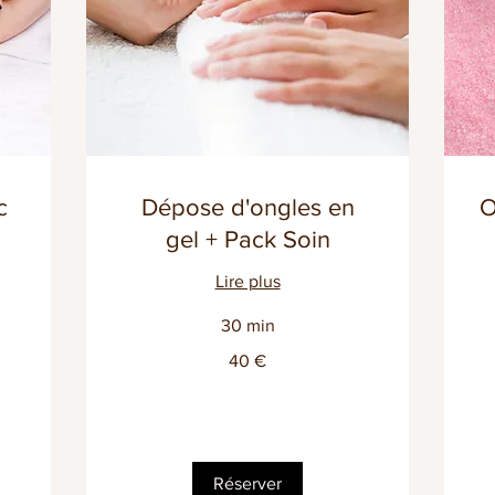
c
Dépose d'ongles en
O
gel + Pack Soin
Lire plus
3€
30 min
pa
on
40
40 €
euros
Réserver