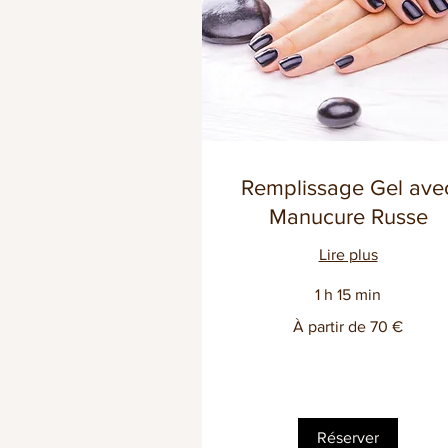
Remplissage Gel ave
Manucure Russe
Lire plus
1 h 15 min
À
À partir de 70 €
partir
de
70
euros
Réserver