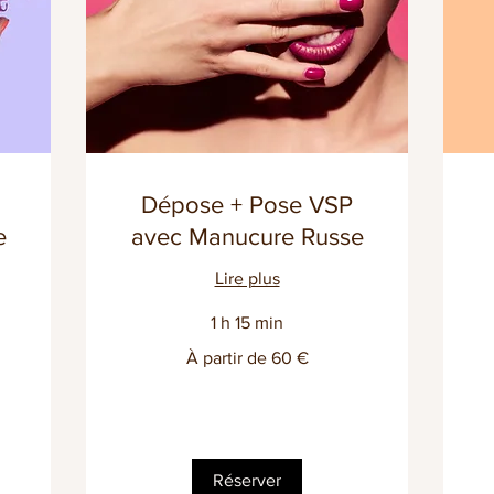
Dépose + Pose VSP
e
avec Manucure Russe
Lire plus
1 h 15 min
À
45
À partir de 60 €
partir
eu
de
60
euros
Réserver