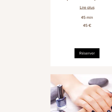
Lire plus
45 min
45
45 €
euros
Réserver