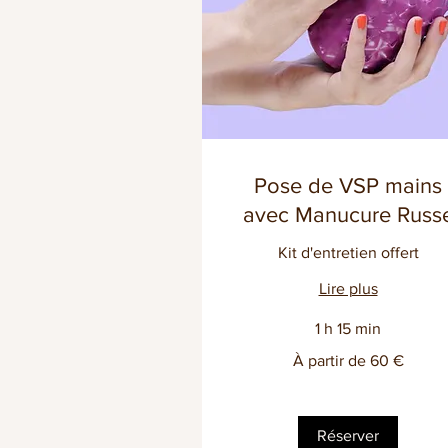
Pose de VSP mains
avec Manucure Russ
Kit d'entretien offert
Lire plus
1 h 15 min
À
À partir de 60 €
partir
de
60
euros
Réserver