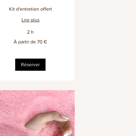
Kit d'entretien offert
Lire plus
2 h
À partir de 70 €
tir
ros
Réserver