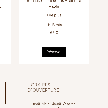
Rehaussement de cils + teinture
s
+ soin
Lire plus
1 h 15 min
65
65 €
euros
Réserver
HORAIRES
D'OUVERTURE
Lundi, Mardi, Jeudi, Vendredi