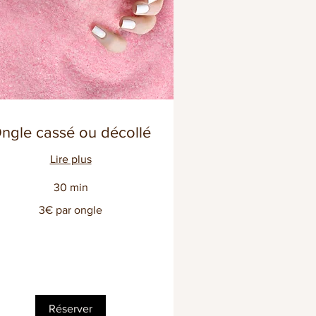
ngle cassé ou décollé
Lire plus
30 min
3€ par ongle
r
gle
Réserver