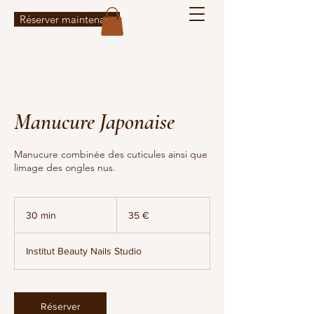
Réserver maintenant
Manucure Japonaise
Manucure combinée des cuticules ainsi que
limage des ongles nus.
35
euros
30 min
3
35 €
0
m
Institut Beauty Nails Studio
i
n
Réserver