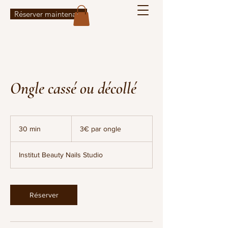
Réserver maintenant
Ongle cassé ou décollé
3€
par
30 min
3
3€ par ongle
ongle
0
m
Institut Beauty Nails Studio
i
n
Réserver