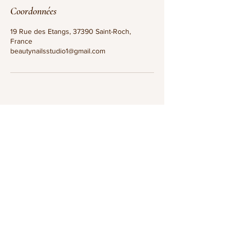
Coordonnées
19 Rue des Etangs, 37390 Saint-Roch,
France
beautynailsstudio1@gmail.com
ADRESSE
19 Rue Des Etangs
37390 Saint Roch
HORAIRES
D'OUVERTURE