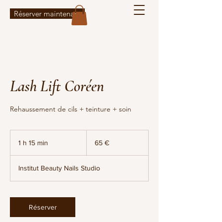
Réserver maintenant
Lash Lift Coréen
Rehaussement de cils + teinture + soin
65
euros
1 h 15 min
1
65 €
1
5
Institut Beauty Nails Studio
m
i
n
Réserver